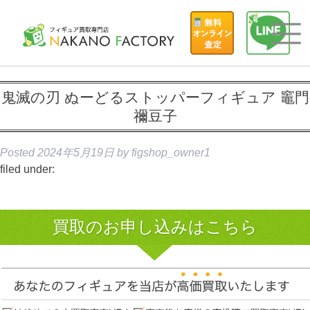
鬼滅の刃 ぬーどるストッパーフィギュア 竈門
禰豆子
Posted
2024年5月19日
by
figshop_owner1
filed under:
買取のお申し込みはこちら