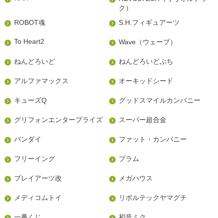
ク）
ROBOT魂
S.H.フィギュアーツ
To Heart2
Wave（ウェーブ）
ねんどろいど
ねんどろいどぷち
アルファマックス
オーキッドシード
キューズQ
グッドスマイルカンパニー
グリフォンエンタープライズ
スーパー超合金
バンダイ
ファット・カンパニー
フリーイング
プラム
プレイアーツ改
メガハウス
メディコムトイ
リボルテックヤマグチ
一番くじ
初音ミク