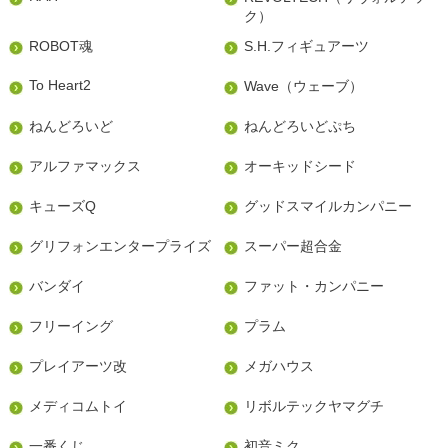
ク）
ROBOT魂
S.H.フィギュアーツ
To Heart2
Wave（ウェーブ）
ねんどろいど
ねんどろいどぷち
アルファマックス
オーキッドシード
キューズQ
グッドスマイルカンパニー
グリフォンエンタープライズ
スーパー超合金
バンダイ
ファット・カンパニー
フリーイング
プラム
プレイアーツ改
メガハウス
メディコムトイ
リボルテックヤマグチ
一番くじ
初音ミク