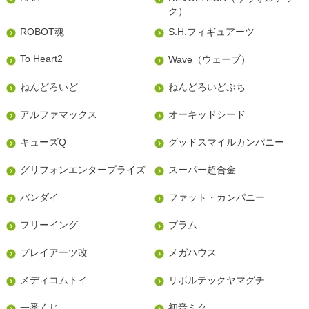
ク）
ROBOT魂
S.H.フィギュアーツ
To Heart2
Wave（ウェーブ）
ねんどろいど
ねんどろいどぷち
アルファマックス
オーキッドシード
キューズQ
グッドスマイルカンパニー
グリフォンエンタープライズ
スーパー超合金
バンダイ
ファット・カンパニー
フリーイング
プラム
プレイアーツ改
メガハウス
メディコムトイ
リボルテックヤマグチ
一番くじ
初音ミク