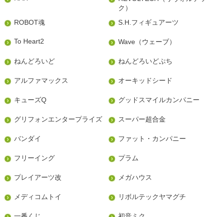
ク）
ROBOT魂
S.H.フィギュアーツ
To Heart2
Wave（ウェーブ）
ねんどろいど
ねんどろいどぷち
アルファマックス
オーキッドシード
キューズQ
グッドスマイルカンパニー
グリフォンエンタープライズ
スーパー超合金
バンダイ
ファット・カンパニー
フリーイング
プラム
プレイアーツ改
メガハウス
メディコムトイ
リボルテックヤマグチ
一番くじ
初音ミク