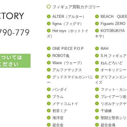
フィギュア買取カテゴリー
ALTER（アルター）
BEACH QUE
figma（フィグマ）
Figuarts ZERO
Hot toys（ホットトイ
KOTOBUKIY
ズ）
キヤ）
ONE PIECE P.O.P
RAH
ROBOT魂
S.H.フィギュ
Wave（ウェーブ）
ねんどろいど
アルファマックス
オーキッドシー
グッドスマイルカンパニ
グリフォンエン
ー
イズ
バンダイ
ファット・カン
プラム
プレイアーツ改
メディコムトイ
リボルテックヤ
初音ミク
千値練
海洋堂
聖闘士聖衣シリ
超合金
超合金魂