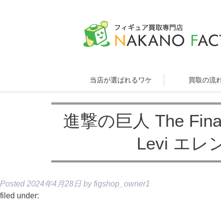
当店が選ばれるワケ
買取の流
進撃の巨人 The Final 
Levi エ
Posted
2024年4月28日
by
figshop_owner1
filed under: