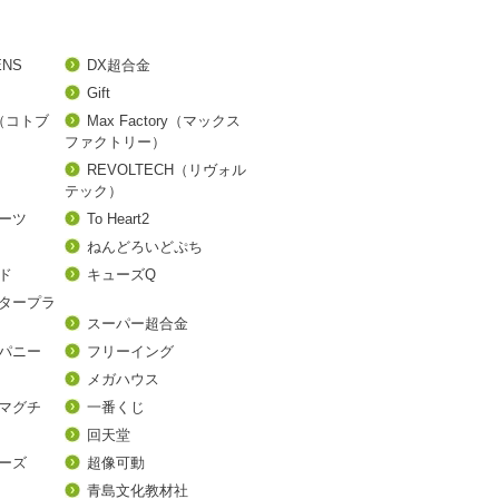
ENS
DX超合金
Gift
A（コトブ
Max Factory（マックス
ファクトリー）
REVOLTECH（リヴォル
テック）
アーツ
To Heart2
ねんどろいどぷち
ド
キューズQ
タープラ
スーパー超合金
パニー
フリーイング
メガハウス
マグチ
一番くじ
回天堂
ーズ
超像可動
青島文化教材社