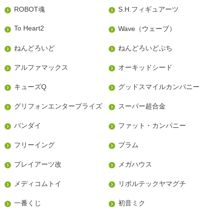
ROBOT魂
S.H.フィギュアーツ
To Heart2
Wave（ウェーブ）
ねんどろいど
ねんどろいどぷち
アルファマックス
オーキッドシード
キューズQ
グッドスマイルカンパニー
グリフォンエンタープライズ
スーパー超合金
バンダイ
ファット・カンパニー
フリーイング
プラム
プレイアーツ改
メガハウス
メディコムトイ
リボルテックヤマグチ
一番くじ
初音ミク