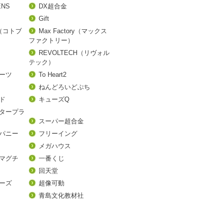
ENS
DX超合金
Gift
A（コトブ
Max Factory（マックス
ファクトリー）
REVOLTECH（リヴォル
テック）
アーツ
To Heart2
ねんどろいどぷち
ド
キューズQ
タープラ
スーパー超合金
パニー
フリーイング
メガハウス
マグチ
一番くじ
回天堂
ーズ
超像可動
青島文化教材社