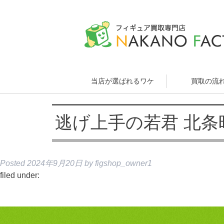
当店が選ばれるワケ
買取の流
逃げ上手の若君 北条
Posted
2024年9月20日
by
figshop_owner1
filed under: