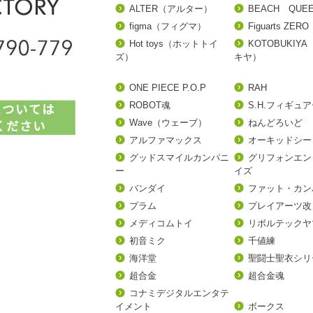
ALTER（アルター）
BEACH QUE
figma（フィグマ）
Figuarts ZERO
Hot toys（ホットトイ
KOTOBUKIY
ズ）
キヤ）
ONE PIECE P.O.P
RAH
ROBOT魂
S.H.フィギュ
Wave（ウェーブ）
ねんどろいど
アルファマックス
オーキッドシー
グッドスマイルカンパニ
グリフォンエン
ー
イズ
バンダイ
ファット・カン
プラム
プレイアーツ改
メディコムトイ
リボルテックヤ
初音ミク
千値練
海洋堂
聖闘士聖衣シリ
超合金
超合金魂
コナミデジタルエンタテ
イメント
ボークス