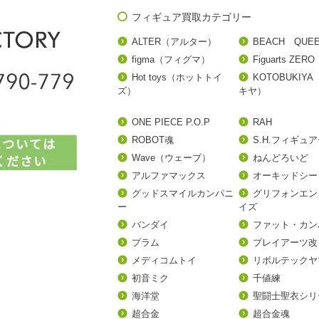
フィギュア買取カテゴリー
ALTER（アルター）
BEACH QUE
figma（フィグマ）
Figuarts ZERO
Hot toys（ホットトイ
KOTOBUKIY
ズ）
キヤ）
ONE PIECE P.O.P
RAH
ROBOT魂
S.H.フィギュ
Wave（ウェーブ）
ねんどろいど
アルファマックス
オーキッドシー
グッドスマイルカンパニ
グリフォンエン
ー
イズ
バンダイ
ファット・カン
プラム
プレイアーツ改
メディコムトイ
リボルテックヤ
初音ミク
千値練
海洋堂
聖闘士聖衣シリ
超合金
超合金魂