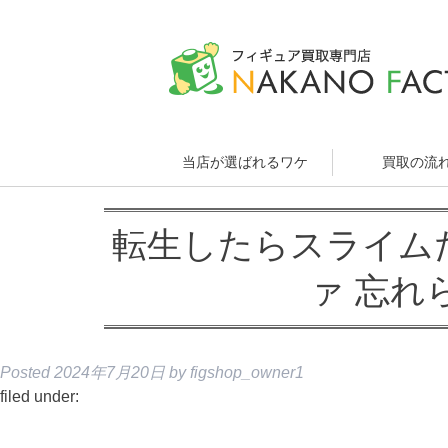
当店が選ばれるワケ
買取の流
転生したらスライム
ァ 忘れ
Posted
2024年7月20日
by
figshop_owner1
filed under: