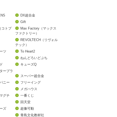
ENS
DX超合金
Gift
A（コトブ
Max Factory（マックス
ファクトリー）
REVOLTECH（リヴォル
テック）
アーツ
To Heart2
ねんどろいどぷち
ド
キューズQ
タープラ
スーパー超合金
パニー
フリーイング
メガハウス
マグチ
一番くじ
回天堂
ーズ
超像可動
青島文化教材社