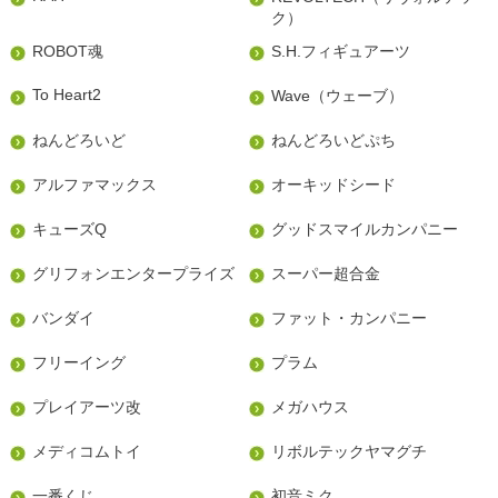
ク）
ROBOT魂
S.H.フィギュアーツ
To Heart2
Wave（ウェーブ）
ねんどろいど
ねんどろいどぷち
アルファマックス
オーキッドシード
キューズQ
グッドスマイルカンパニー
グリフォンエンタープライズ
スーパー超合金
バンダイ
ファット・カンパニー
フリーイング
プラム
プレイアーツ改
メガハウス
メディコムトイ
リボルテックヤマグチ
一番くじ
初音ミク