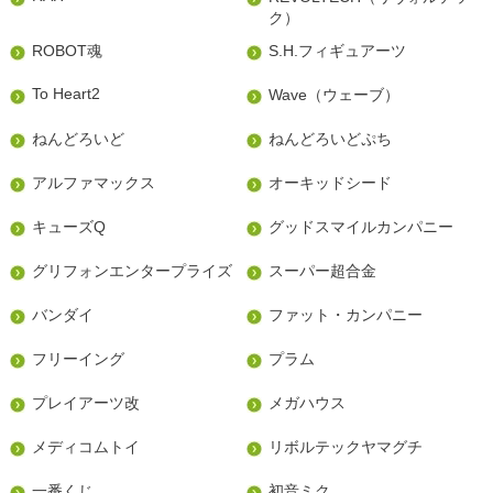
ク）
ROBOT魂
S.H.フィギュアーツ
To Heart2
Wave（ウェーブ）
ねんどろいど
ねんどろいどぷち
アルファマックス
オーキッドシード
キューズQ
グッドスマイルカンパニー
グリフォンエンタープライズ
スーパー超合金
バンダイ
ファット・カンパニー
フリーイング
プラム
プレイアーツ改
メガハウス
メディコムトイ
リボルテックヤマグチ
一番くじ
初音ミク