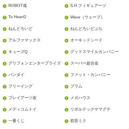
ROBOT魂
S.H.フィギュアーツ
To Heart2
Wave（ウェーブ）
ねんどろいど
ねんどろいどぷち
アルファマックス
オーキッドシード
キューズQ
グッドスマイルカンパニー
グリフォンエンタープライズ
スーパー超合金
バンダイ
ファット・カンパニー
フリーイング
プラム
プレイアーツ改
メガハウス
メディコムトイ
リボルテックヤマグチ
一番くじ
初音ミク