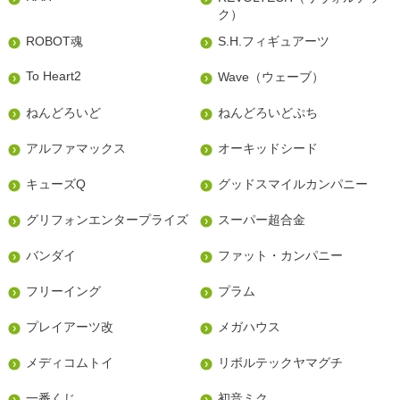
ク）
ROBOT魂
S.H.フィギュアーツ
To Heart2
Wave（ウェーブ）
ねんどろいど
ねんどろいどぷち
アルファマックス
オーキッドシード
キューズQ
グッドスマイルカンパニー
グリフォンエンタープライズ
スーパー超合金
バンダイ
ファット・カンパニー
フリーイング
プラム
プレイアーツ改
メガハウス
メディコムトイ
リボルテックヤマグチ
一番くじ
初音ミク