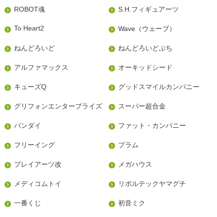
ROBOT魂
S.H.フィギュアーツ
To Heart2
Wave（ウェーブ）
ねんどろいど
ねんどろいどぷち
アルファマックス
オーキッドシード
キューズQ
グッドスマイルカンパニー
グリフォンエンタープライズ
スーパー超合金
バンダイ
ファット・カンパニー
フリーイング
プラム
プレイアーツ改
メガハウス
メディコムトイ
リボルテックヤマグチ
一番くじ
初音ミク