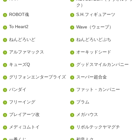
ク）
ROBOT魂
S.H.フィギュアーツ
To Heart2
Wave（ウェーブ）
ねんどろいど
ねんどろいどぷち
アルファマックス
オーキッドシード
キューズQ
グッドスマイルカンパニー
グリフォンエンタープライズ
スーパー超合金
バンダイ
ファット・カンパニー
フリーイング
プラム
プレイアーツ改
メガハウス
メディコムトイ
リボルテックヤマグチ
一番くじ
初音ミク