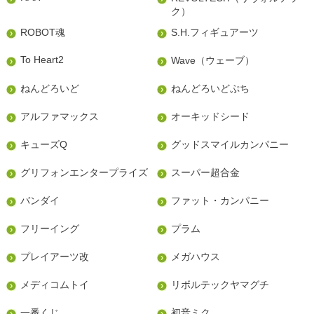
ク）
ROBOT魂
S.H.フィギュアーツ
To Heart2
Wave（ウェーブ）
ねんどろいど
ねんどろいどぷち
アルファマックス
オーキッドシード
キューズQ
グッドスマイルカンパニー
グリフォンエンタープライズ
スーパー超合金
バンダイ
ファット・カンパニー
フリーイング
プラム
プレイアーツ改
メガハウス
メディコムトイ
リボルテックヤマグチ
一番くじ
初音ミク