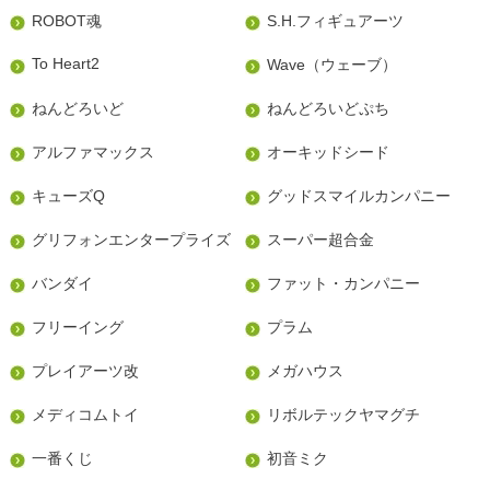
ROBOT魂
S.H.フィギュアーツ
To Heart2
Wave（ウェーブ）
ねんどろいど
ねんどろいどぷち
アルファマックス
オーキッドシード
キューズQ
グッドスマイルカンパニー
グリフォンエンタープライズ
スーパー超合金
バンダイ
ファット・カンパニー
フリーイング
プラム
プレイアーツ改
メガハウス
メディコムトイ
リボルテックヤマグチ
一番くじ
初音ミク