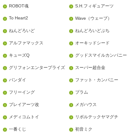
ROBOT魂
S.H.フィギュアーツ
To Heart2
Wave（ウェーブ）
ねんどろいど
ねんどろいどぷち
アルファマックス
オーキッドシード
キューズQ
グッドスマイルカンパニー
グリフォンエンタープライズ
スーパー超合金
バンダイ
ファット・カンパニー
フリーイング
プラム
プレイアーツ改
メガハウス
メディコムトイ
リボルテックヤマグチ
一番くじ
初音ミク