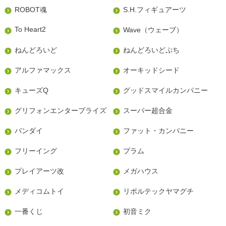
ROBOT魂
S.H.フィギュアーツ
To Heart2
Wave（ウェーブ）
ねんどろいど
ねんどろいどぷち
アルファマックス
オーキッドシード
キューズQ
グッドスマイルカンパニー
グリフォンエンタープライズ
スーパー超合金
バンダイ
ファット・カンパニー
フリーイング
プラム
プレイアーツ改
メガハウス
メディコムトイ
リボルテックヤマグチ
一番くじ
初音ミク