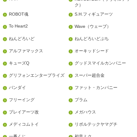
ク）
ROBOT魂
S.H.フィギュアーツ
To Heart2
Wave（ウェーブ）
ねんどろいど
ねんどろいどぷち
アルファマックス
オーキッドシード
キューズQ
グッドスマイルカンパニー
グリフォンエンタープライズ
スーパー超合金
バンダイ
ファット・カンパニー
フリーイング
プラム
プレイアーツ改
メガハウス
メディコムトイ
リボルテックヤマグチ
一番くじ
初音ミク