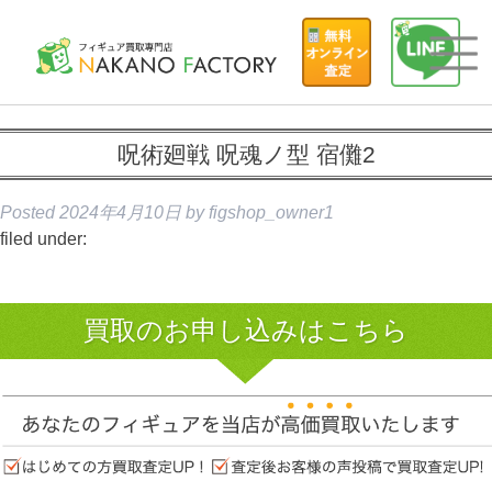
呪術廻戦 呪魂ノ型 宿儺2
Posted
2024年4月10日
by
figshop_owner1
filed under:
買取のお申し込みはこちら