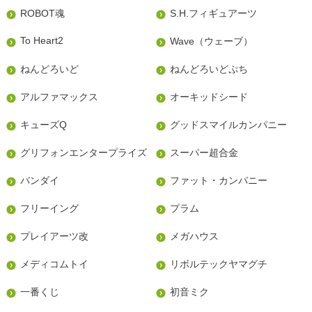
ROBOT魂
S.H.フィギュアーツ
To Heart2
Wave（ウェーブ）
ねんどろいど
ねんどろいどぷち
アルファマックス
オーキッドシード
キューズQ
グッドスマイルカンパニー
グリフォンエンタープライズ
スーパー超合金
バンダイ
ファット・カンパニー
フリーイング
プラム
プレイアーツ改
メガハウス
メディコムトイ
リボルテックヤマグチ
一番くじ
初音ミク