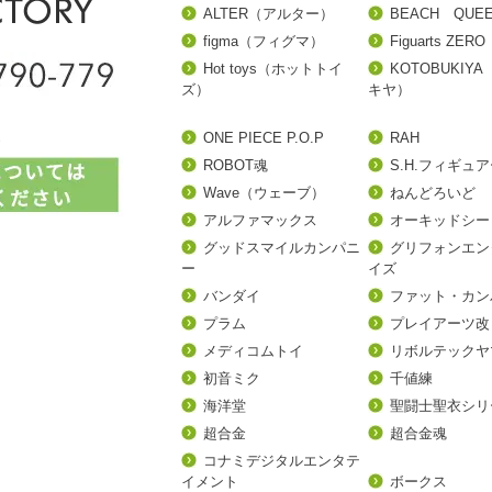
ALTER（アルター）
BEACH QUE
figma（フィグマ）
Figuarts ZERO
Hot toys（ホットトイ
KOTOBUKIY
ズ）
キヤ）
ONE PIECE P.O.P
RAH
ROBOT魂
S.H.フィギュ
Wave（ウェーブ）
ねんどろいど
アルファマックス
オーキッドシー
グッドスマイルカンパニ
グリフォンエン
ー
イズ
バンダイ
ファット・カン
プラム
プレイアーツ改
メディコムトイ
リボルテックヤ
初音ミク
千値練
海洋堂
聖闘士聖衣シリ
超合金
超合金魂
コナミデジタルエンタテ
イメント
ボークス