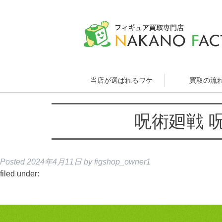
当店が選ばれるワケ
買取の流
呪術廻戦 
Posted
2024年4月11日
by
figshop_owner1
filed under: