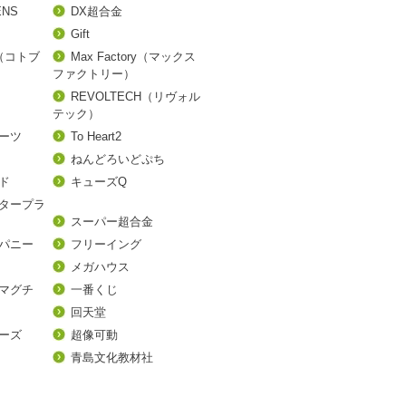
ENS
DX超合金
Gift
A（コトブ
Max Factory（マックス
ファクトリー）
REVOLTECH（リヴォル
テック）
アーツ
To Heart2
ねんどろいどぷち
ド
キューズQ
タープラ
スーパー超合金
パニー
フリーイング
メガハウス
マグチ
一番くじ
回天堂
ーズ
超像可動
青島文化教材社