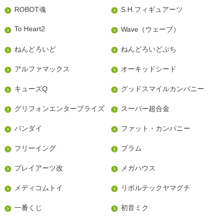
ROBOT魂
S.H.フィギュアーツ
To Heart2
Wave（ウェーブ）
ねんどろいど
ねんどろいどぷち
アルファマックス
オーキッドシード
キューズQ
グッドスマイルカンパニー
グリフォンエンタープライズ
スーパー超合金
バンダイ
ファット・カンパニー
フリーイング
プラム
プレイアーツ改
メガハウス
メディコムトイ
リボルテックヤマグチ
一番くじ
初音ミク