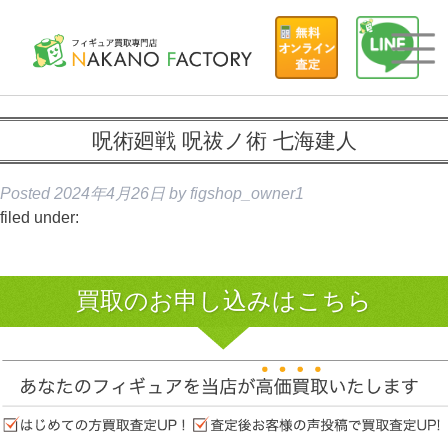
呪術廻戦 呪祓ノ術 七海建人
Posted
2024年4月26日
by
figshop_owner1
filed under:
買取のお申し込みはこちら