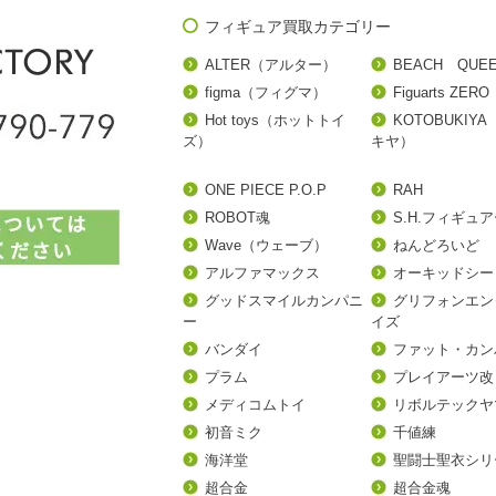
フィギュア買取カテゴリー
ALTER（アルター）
BEACH QUE
figma（フィグマ）
Figuarts ZERO
Hot toys（ホットトイ
KOTOBUKIY
ズ）
キヤ）
ONE PIECE P.O.P
RAH
ROBOT魂
S.H.フィギュ
Wave（ウェーブ）
ねんどろいど
アルファマックス
オーキッドシー
グッドスマイルカンパニ
グリフォンエン
ー
イズ
バンダイ
ファット・カン
プラム
プレイアーツ改
メディコムトイ
リボルテックヤ
初音ミク
千値練
海洋堂
聖闘士聖衣シリ
超合金
超合金魂