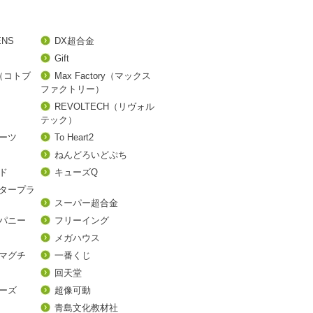
ENS
DX超合金
Gift
A（コトブ
Max Factory（マックス
ファクトリー）
REVOLTECH（リヴォル
テック）
アーツ
To Heart2
ねんどろいどぷち
ド
キューズQ
タープラ
スーパー超合金
パニー
フリーイング
メガハウス
マグチ
一番くじ
回天堂
ーズ
超像可動
青島文化教材社