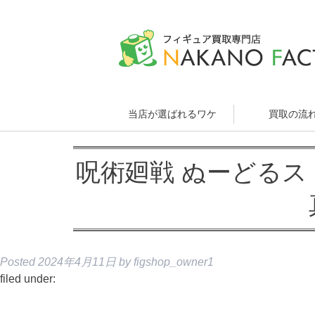
当店が選ばれるワケ
買取の流
呪術廻戦 ぬーどるス
Posted
2024年4月11日
by
figshop_owner1
filed under: