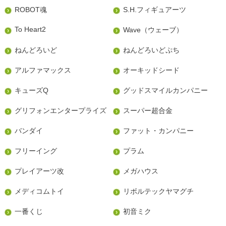
ROBOT魂
S.H.フィギュアーツ
To Heart2
Wave（ウェーブ）
ねんどろいど
ねんどろいどぷち
アルファマックス
オーキッドシード
キューズQ
グッドスマイルカンパニー
グリフォンエンタープライズ
スーパー超合金
バンダイ
ファット・カンパニー
フリーイング
プラム
プレイアーツ改
メガハウス
メディコムトイ
リボルテックヤマグチ
一番くじ
初音ミク