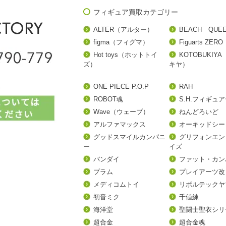
フィギュア買取カテゴリー
ALTER（アルター）
BEACH QUE
figma（フィグマ）
Figuarts ZERO
Hot toys（ホットトイ
KOTOBUKIY
ズ）
キヤ）
ONE PIECE P.O.P
RAH
ROBOT魂
S.H.フィギュ
Wave（ウェーブ）
ねんどろいど
アルファマックス
オーキッドシー
グッドスマイルカンパニ
グリフォンエン
ー
イズ
バンダイ
ファット・カン
プラム
プレイアーツ改
メディコムトイ
リボルテックヤ
初音ミク
千値練
海洋堂
聖闘士聖衣シリ
超合金
超合金魂