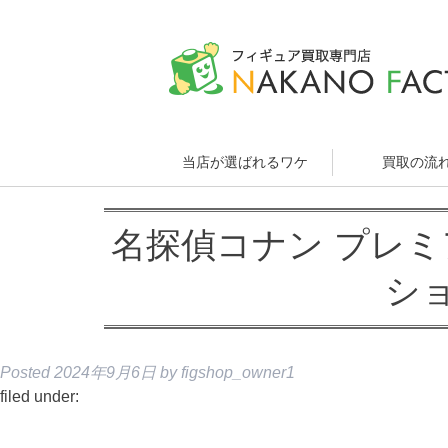
当店が選ばれるワケ
買取の流
名探偵コナン プレ
シ
Posted
2024年9月6日
by
figshop_owner1
filed under: