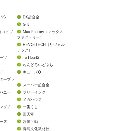
ENS
DX超合金
Gift
A（コトブ
Max Factory（マックス
ファクトリー）
REVOLTECH（リヴォル
テック）
アーツ
To Heart2
ねんどろいどぷち
ド
キューズQ
タープラ
スーパー超合金
パニー
フリーイング
メガハウス
マグチ
一番くじ
回天堂
ーズ
超像可動
青島文化教材社