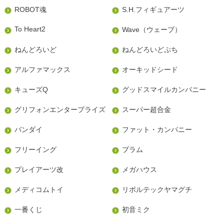
ROBOT魂
S.H.フィギュアーツ
To Heart2
Wave（ウェーブ）
ねんどろいど
ねんどろいどぷち
アルファマックス
オーキッドシード
キューズQ
グッドスマイルカンパニー
グリフォンエンタープライズ
スーパー超合金
バンダイ
ファット・カンパニー
フリーイング
プラム
プレイアーツ改
メガハウス
メディコムトイ
リボルテックヤマグチ
一番くじ
初音ミク