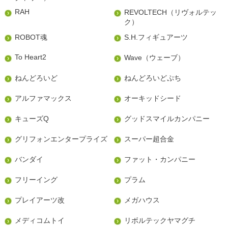
RAH
REVOLTECH（リヴォルテッ
ク）
ROBOT魂
S.H.フィギュアーツ
To Heart2
Wave（ウェーブ）
ねんどろいど
ねんどろいどぷち
アルファマックス
オーキッドシード
キューズQ
グッドスマイルカンパニー
グリフォンエンタープライズ
スーパー超合金
バンダイ
ファット・カンパニー
フリーイング
プラム
プレイアーツ改
メガハウス
メディコムトイ
リボルテックヤマグチ