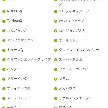
ク）
ROBOT魂
S.H.フィギュアーツ
To Heart2
Wave（ウェーブ）
ねんどろいど
ねんどろいどぷち
アルファマックス
オーキッドシード
キューズQ
グッドスマイルカンパニー
グリフォンエンタープライズ
スーパー超合金
バンダイ
ファット・カンパニー
フリーイング
プラム
プレイアーツ改
メガハウス
メディコムトイ
リボルテックヤマグチ
一番くじ
初音ミク