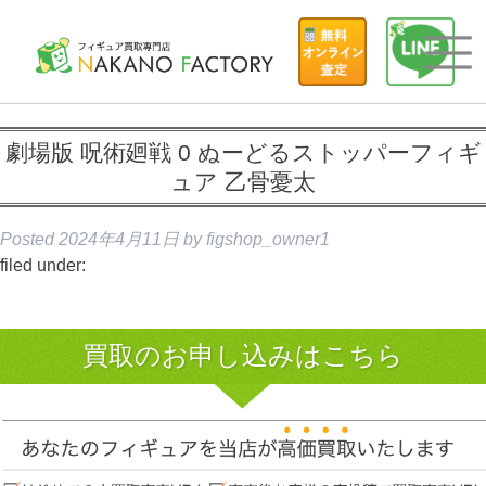
劇場版 呪術廻戦 0 ぬーどるストッパーフィギ
ュア 乙骨憂太
Posted
2024年4月11日
by
figshop_owner1
filed under:
買取のお申し込みはこちら