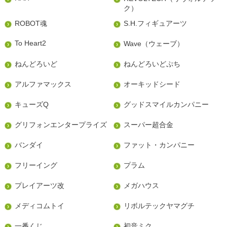
ク）
ROBOT魂
S.H.フィギュアーツ
To Heart2
Wave（ウェーブ）
ねんどろいど
ねんどろいどぷち
アルファマックス
オーキッドシード
キューズQ
グッドスマイルカンパニー
グリフォンエンタープライズ
スーパー超合金
バンダイ
ファット・カンパニー
フリーイング
プラム
プレイアーツ改
メガハウス
メディコムトイ
リボルテックヤマグチ
一番くじ
初音ミク