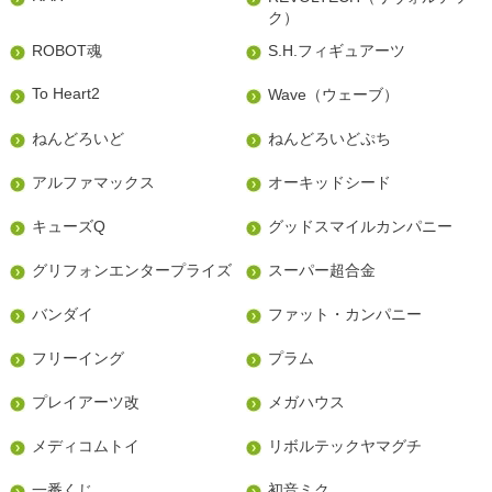
ク）
ROBOT魂
S.H.フィギュアーツ
To Heart2
Wave（ウェーブ）
ねんどろいど
ねんどろいどぷち
アルファマックス
オーキッドシード
キューズQ
グッドスマイルカンパニー
グリフォンエンタープライズ
スーパー超合金
バンダイ
ファット・カンパニー
フリーイング
プラム
プレイアーツ改
メガハウス
メディコムトイ
リボルテックヤマグチ
一番くじ
初音ミク