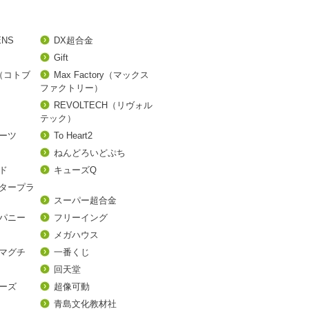
ENS
DX超合金
Gift
A（コトブ
Max Factory（マックス
ファクトリー）
REVOLTECH（リヴォル
テック）
アーツ
To Heart2
ねんどろいどぷち
ド
キューズQ
タープラ
スーパー超合金
パニー
フリーイング
メガハウス
マグチ
一番くじ
回天堂
ーズ
超像可動
青島文化教材社