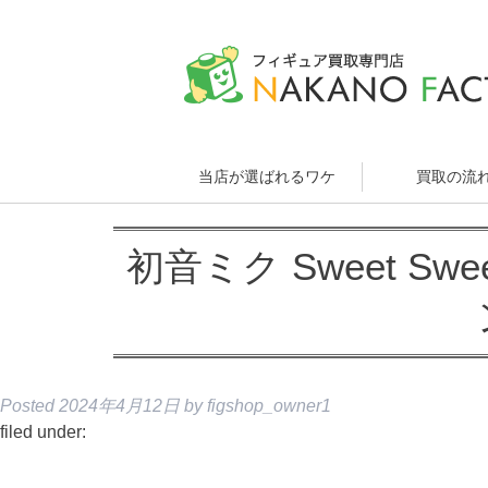
当店が選ばれるワケ
買取の流
初音ミク Sweet S
Posted
2024年4月12日
by
figshop_owner1
filed under: