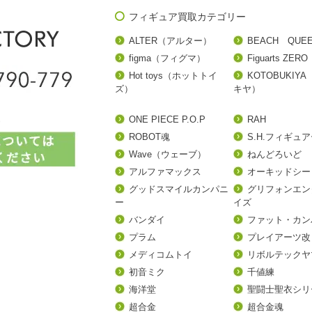
フィギュア買取カテゴリー
ALTER（アルター）
BEACH QUE
figma（フィグマ）
Figuarts ZERO
Hot toys（ホットトイ
KOTOBUKIY
ズ）
キヤ）
ONE PIECE P.O.P
RAH
ROBOT魂
S.H.フィギュ
Wave（ウェーブ）
ねんどろいど
アルファマックス
オーキッドシー
グッドスマイルカンパニ
グリフォンエン
ー
イズ
バンダイ
ファット・カン
プラム
プレイアーツ改
メディコムトイ
リボルテックヤ
初音ミク
千値練
海洋堂
聖闘士聖衣シリ
超合金
超合金魂