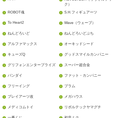
ク）
ROBOT魂
S.H.フィギュアーツ
To Heart2
Wave（ウェーブ）
ねんどろいど
ねんどろいどぷち
アルファマックス
オーキッドシード
キューズQ
グッドスマイルカンパニー
グリフォンエンタープライズ
スーパー超合金
バンダイ
ファット・カンパニー
フリーイング
プラム
プレイアーツ改
メガハウス
メディコムトイ
リボルテックヤマグチ
一番くじ
初音ミク