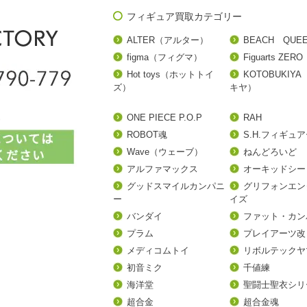
フィギュア買取カテゴリー
ALTER（アルター）
BEACH QUE
figma（フィグマ）
Figuarts ZERO
Hot toys（ホットトイ
KOTOBUKIY
ズ）
キヤ）
ONE PIECE P.O.P
RAH
ROBOT魂
S.H.フィギュ
Wave（ウェーブ）
ねんどろいど
アルファマックス
オーキッドシー
グッドスマイルカンパニ
グリフォンエン
ー
イズ
バンダイ
ファット・カン
プラム
プレイアーツ改
メディコムトイ
リボルテックヤ
初音ミク
千値練
海洋堂
聖闘士聖衣シリ
超合金
超合金魂