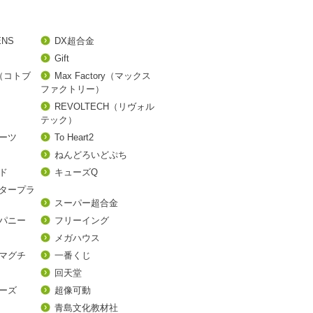
ENS
DX超合金
Gift
A（コトブ
Max Factory（マックス
ファクトリー）
REVOLTECH（リヴォル
テック）
アーツ
To Heart2
ねんどろいどぷち
ド
キューズQ
タープラ
スーパー超合金
パニー
フリーイング
メガハウス
マグチ
一番くじ
回天堂
ーズ
超像可動
青島文化教材社