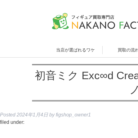
当店が選ばれるワケ
買取の流
初音ミク Exc∞d Creati
Posted
2024年1月4日
by
figshop_owner1
filed under: