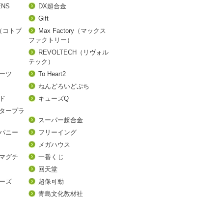
ENS
DX超合金
Gift
A（コトブ
Max Factory（マックス
ファクトリー）
REVOLTECH（リヴォル
テック）
アーツ
To Heart2
ねんどろいどぷち
ド
キューズQ
タープラ
スーパー超合金
パニー
フリーイング
メガハウス
マグチ
一番くじ
回天堂
ーズ
超像可動
青島文化教材社