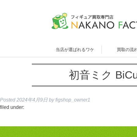
当店が選ばれるワケ
買取の流
初音ミク BiCute
Posted
2024年4月9日
by
figshop_owner1
filed under: