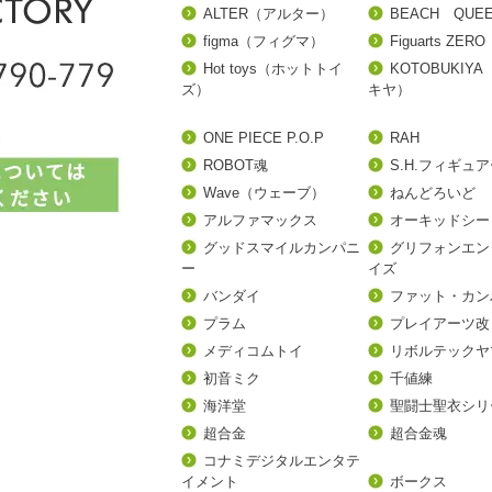
ALTER（アルター）
BEACH QUE
figma（フィグマ）
Figuarts ZERO
Hot toys（ホットトイ
KOTOBUKIY
ズ）
キヤ）
ONE PIECE P.O.P
RAH
ROBOT魂
S.H.フィギュ
Wave（ウェーブ）
ねんどろいど
アルファマックス
オーキッドシー
グッドスマイルカンパニ
グリフォンエン
ー
イズ
バンダイ
ファット・カン
プラム
プレイアーツ改
メディコムトイ
リボルテックヤ
初音ミク
千値練
海洋堂
聖闘士聖衣シリ
超合金
超合金魂
コナミデジタルエンタテ
イメント
ボークス