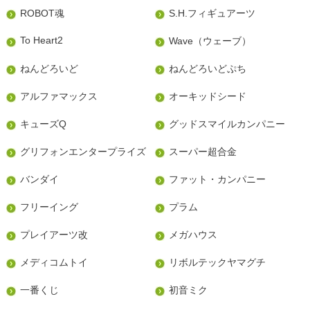
ROBOT魂
S.H.フィギュアーツ
To Heart2
Wave（ウェーブ）
ねんどろいど
ねんどろいどぷち
アルファマックス
オーキッドシード
キューズQ
グッドスマイルカンパニー
グリフォンエンタープライズ
スーパー超合金
バンダイ
ファット・カンパニー
フリーイング
プラム
プレイアーツ改
メガハウス
メディコムトイ
リボルテックヤマグチ
一番くじ
初音ミク