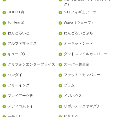
ク）
ROBOT魂
S.H.フィギュアーツ
To Heart2
Wave（ウェーブ）
ねんどろいど
ねんどろいどぷち
アルファマックス
オーキッドシード
キューズQ
グッドスマイルカンパニー
グリフォンエンタープライズ
スーパー超合金
バンダイ
ファット・カンパニー
フリーイング
プラム
プレイアーツ改
メガハウス
メディコムトイ
リボルテックヤマグチ
一番くじ
初音ミク