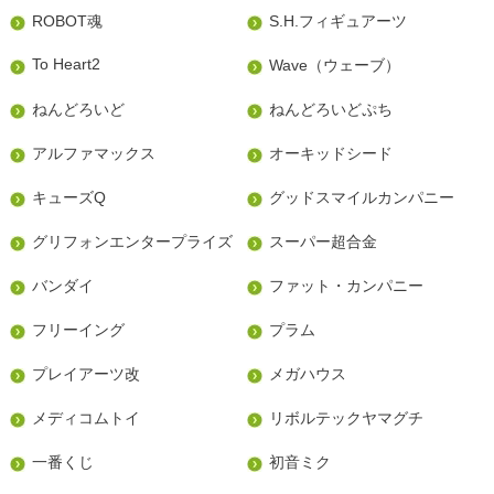
ROBOT魂
S.H.フィギュアーツ
To Heart2
Wave（ウェーブ）
ねんどろいど
ねんどろいどぷち
アルファマックス
オーキッドシード
キューズQ
グッドスマイルカンパニー
グリフォンエンタープライズ
スーパー超合金
バンダイ
ファット・カンパニー
フリーイング
プラム
プレイアーツ改
メガハウス
メディコムトイ
リボルテックヤマグチ
一番くじ
初音ミク