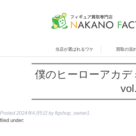
当店が選ばれるワケ
買取の流
僕のヒーローアカデミア T
vo
Posted
2024年4月5日
by
figshop_owner1
filed under: