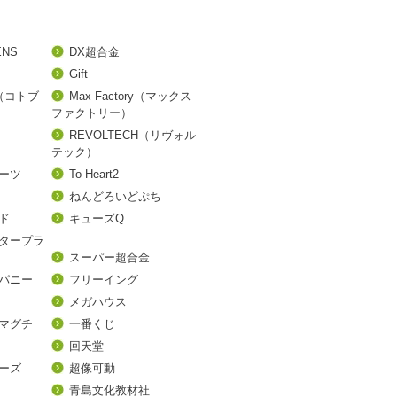
ENS
DX超合金
Gift
A（コトブ
Max Factory（マックス
ファクトリー）
REVOLTECH（リヴォル
テック）
アーツ
To Heart2
ねんどろいどぷち
ド
キューズQ
タープラ
スーパー超合金
パニー
フリーイング
メガハウス
マグチ
一番くじ
回天堂
ーズ
超像可動
青島文化教材社