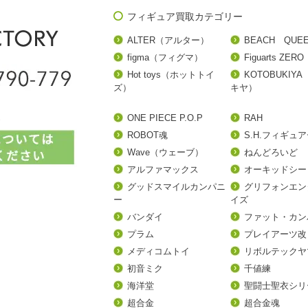
フィギュア買取カテゴリー
ALTER（アルター）
BEACH QUE
figma（フィグマ）
Figuarts ZERO
Hot toys（ホットトイ
KOTOBUKIY
ズ）
キヤ）
ONE PIECE P.O.P
RAH
ROBOT魂
S.H.フィギュ
Wave（ウェーブ）
ねんどろいど
アルファマックス
オーキッドシー
グッドスマイルカンパニ
グリフォンエン
ー
イズ
バンダイ
ファット・カン
プラム
プレイアーツ改
メディコムトイ
リボルテックヤ
初音ミク
千値練
海洋堂
聖闘士聖衣シリ
超合金
超合金魂