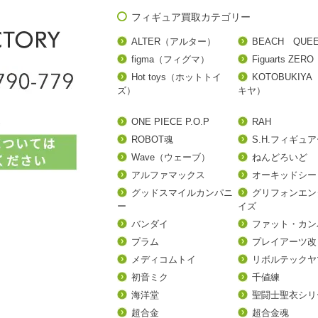
フィギュア買取カテゴリー
ALTER（アルター）
BEACH QUE
figma（フィグマ）
Figuarts ZERO
Hot toys（ホットトイ
KOTOBUKIY
ズ）
キヤ）
ONE PIECE P.O.P
RAH
ROBOT魂
S.H.フィギュ
Wave（ウェーブ）
ねんどろいど
アルファマックス
オーキッドシー
グッドスマイルカンパニ
グリフォンエン
ー
イズ
バンダイ
ファット・カン
プラム
プレイアーツ改
メディコムトイ
リボルテックヤ
初音ミク
千値練
海洋堂
聖闘士聖衣シリ
超合金
超合金魂