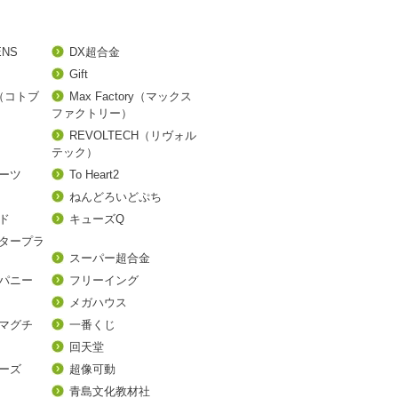
ENS
DX超合金
Gift
A（コトブ
Max Factory（マックス
ファクトリー）
REVOLTECH（リヴォル
テック）
アーツ
To Heart2
ねんどろいどぷち
ド
キューズQ
タープラ
スーパー超合金
パニー
フリーイング
メガハウス
マグチ
一番くじ
回天堂
ーズ
超像可動
青島文化教材社