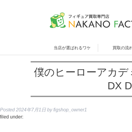
当店が選ばれるワケ
買取の流
僕のヒーローアカデミア T
DX 
Posted
2024年7月1日
by
figshop_owner1
filed under: