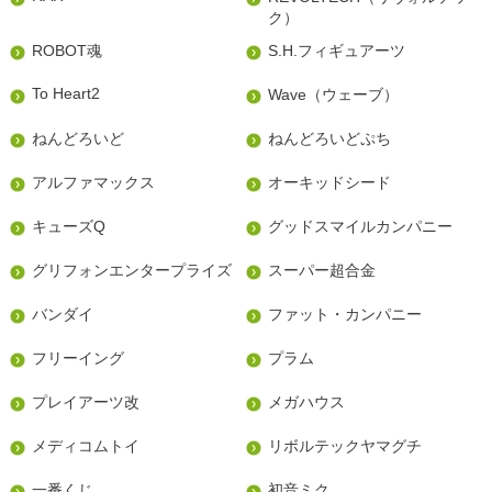
ク）
ROBOT魂
S.H.フィギュアーツ
To Heart2
Wave（ウェーブ）
ねんどろいど
ねんどろいどぷち
アルファマックス
オーキッドシード
キューズQ
グッドスマイルカンパニー
グリフォンエンタープライズ
スーパー超合金
バンダイ
ファット・カンパニー
フリーイング
プラム
プレイアーツ改
メガハウス
メディコムトイ
リボルテックヤマグチ
一番くじ
初音ミク