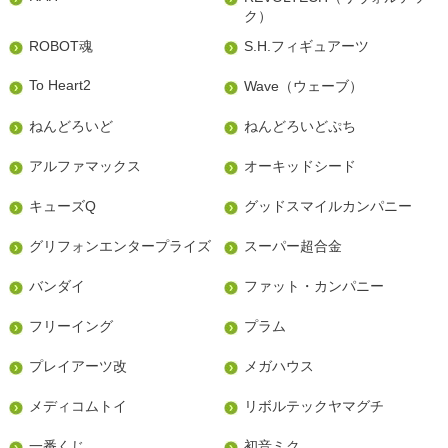
ク）
ROBOT魂
S.H.フィギュアーツ
To Heart2
Wave（ウェーブ）
ねんどろいど
ねんどろいどぷち
アルファマックス
オーキッドシード
キューズQ
グッドスマイルカンパニー
グリフォンエンタープライズ
スーパー超合金
バンダイ
ファット・カンパニー
フリーイング
プラム
プレイアーツ改
メガハウス
メディコムトイ
リボルテックヤマグチ
一番くじ
初音ミク