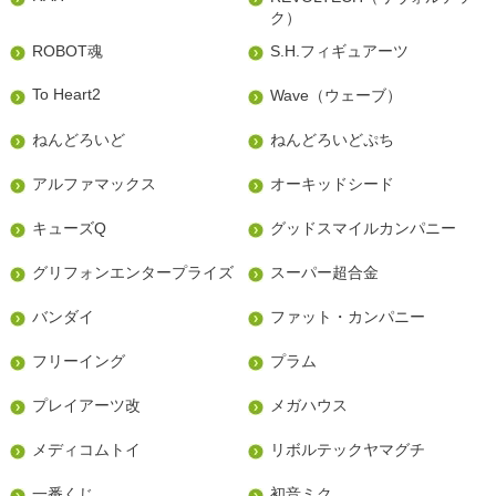
ク）
ROBOT魂
S.H.フィギュアーツ
To Heart2
Wave（ウェーブ）
ねんどろいど
ねんどろいどぷち
アルファマックス
オーキッドシード
キューズQ
グッドスマイルカンパニー
グリフォンエンタープライズ
スーパー超合金
バンダイ
ファット・カンパニー
フリーイング
プラム
プレイアーツ改
メガハウス
メディコムトイ
リボルテックヤマグチ
一番くじ
初音ミク