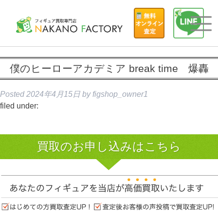
僕のヒーローアカデミア break time 爆轟
Posted
2024年4月15日
by
figshop_owner1
filed under:
買取のお申し込みはこちら