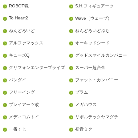
ROBOT魂
S.H.フィギュアーツ
To Heart2
Wave（ウェーブ）
ねんどろいど
ねんどろいどぷち
アルファマックス
オーキッドシード
キューズQ
グッドスマイルカンパニー
グリフォンエンタープライズ
スーパー超合金
バンダイ
ファット・カンパニー
フリーイング
プラム
プレイアーツ改
メガハウス
メディコムトイ
リボルテックヤマグチ
一番くじ
初音ミク