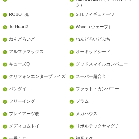
ク）
ROBOT魂
S.H.フィギュアーツ
To Heart2
Wave（ウェーブ）
ねんどろいど
ねんどろいどぷち
アルファマックス
オーキッドシード
キューズQ
グッドスマイルカンパニー
グリフォンエンタープライズ
スーパー超合金
バンダイ
ファット・カンパニー
フリーイング
プラム
プレイアーツ改
メガハウス
メディコムトイ
リボルテックヤマグチ
一番くじ
初音ミク