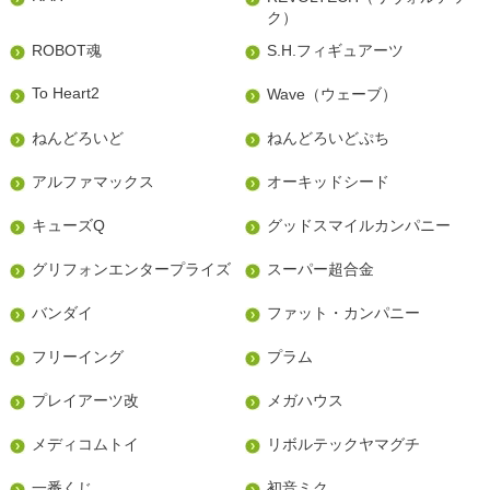
ク）
ROBOT魂
S.H.フィギュアーツ
To Heart2
Wave（ウェーブ）
ねんどろいど
ねんどろいどぷち
アルファマックス
オーキッドシード
キューズQ
グッドスマイルカンパニー
グリフォンエンタープライズ
スーパー超合金
バンダイ
ファット・カンパニー
フリーイング
プラム
プレイアーツ改
メガハウス
メディコムトイ
リボルテックヤマグチ
一番くじ
初音ミク