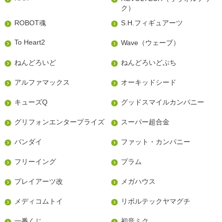
ク）
ROBOT魂
S.H.フィギュアーツ
To Heart2
Wave（ウェーブ）
ねんどろいど
ねんどろいどぷち
アルファマックス
オーキッドシード
キューズQ
グッドスマイルカンパニー
グリフォンエンタープライズ
スーパー超合金
バンダイ
ファット・カンパニー
フリーイング
プラム
プレイアーツ改
メガハウス
メディコムトイ
リボルテックヤマグチ
一番くじ
初音ミク