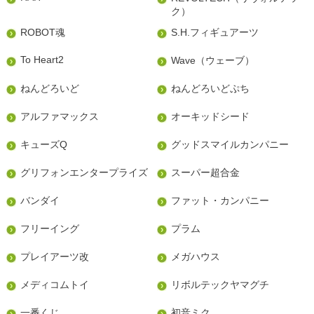
ク）
ROBOT魂
S.H.フィギュアーツ
To Heart2
Wave（ウェーブ）
ねんどろいど
ねんどろいどぷち
アルファマックス
オーキッドシード
キューズQ
グッドスマイルカンパニー
グリフォンエンタープライズ
スーパー超合金
バンダイ
ファット・カンパニー
フリーイング
プラム
プレイアーツ改
メガハウス
メディコムトイ
リボルテックヤマグチ
一番くじ
初音ミク