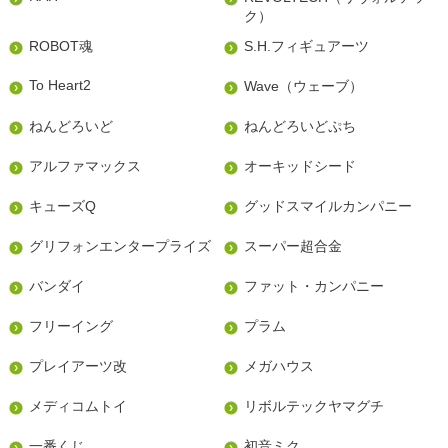
ク）
ROBOT魂
S.H.フィギュアーツ
To Heart2
Wave（ウェーブ）
ねんどろいど
ねんどろいどぷち
アルファマックス
オーキッドシード
キューズQ
グッドスマイルカンパニー
グリフォンエンタープライズ
スーパー超合金
バンダイ
ファット・カンパニー
フリーイング
プラム
プレイアーツ改
メガハウス
メディコムトイ
リボルテックヤマグチ
一番くじ
初音ミク