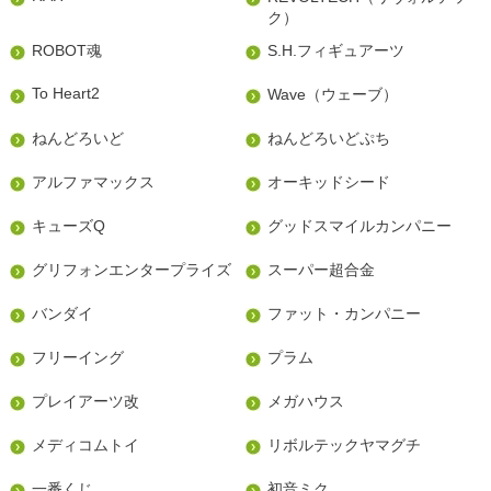
ク）
ROBOT魂
S.H.フィギュアーツ
To Heart2
Wave（ウェーブ）
ねんどろいど
ねんどろいどぷち
アルファマックス
オーキッドシード
キューズQ
グッドスマイルカンパニー
グリフォンエンタープライズ
スーパー超合金
バンダイ
ファット・カンパニー
フリーイング
プラム
プレイアーツ改
メガハウス
メディコムトイ
リボルテックヤマグチ
一番くじ
初音ミク