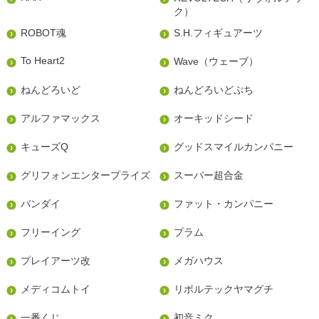
ク）
ROBOT魂
S.H.フィギュアーツ
To Heart2
Wave（ウェーブ）
ねんどろいど
ねんどろいどぷち
アルファマックス
オーキッドシード
キューズQ
グッドスマイルカンパニー
グリフォンエンタープライズ
スーパー超合金
バンダイ
ファット・カンパニー
フリーイング
プラム
プレイアーツ改
メガハウス
メディコムトイ
リボルテックヤマグチ
一番くじ
初音ミク